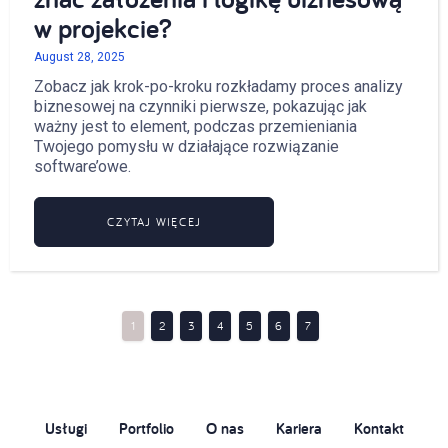
w projekcie?
August 28, 2025
Zobacz jak krok-po-kroku rozkładamy proces analizy
biznesowej na czynniki pierwsze, pokazując jak
ważny jest to element, podczas przemieniania
Twojego pomysłu w działające rozwiązanie
software’owe.
CZYTAJ WIĘCEJ
1
2
3
4
5
6
7
Usługi
Portfolio
O nas
Kariera
Kontakt